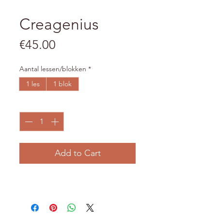
Creagenius
Price
€45.00
Aantal lessen/blokken
*
1 les
1 blok
Quantity
*
Add to Cart