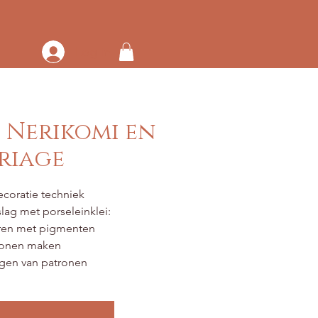
Log in
 Nerikomi en
riage
coratie techniek
lag met porseleinklei:
uren met pigmenten
onen maken
ggen van patronen