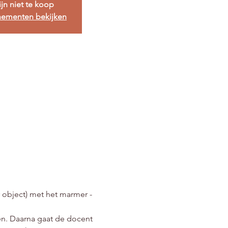
ijn niet te koop
nementen bekijken
 object) met het marmer - 
. Daarna gaat de docent 