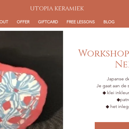
UTOPIA KERAMIEK
OUT
OFFER
GIFTCARD
FREE LESSONS
BLOG
Workshop
Ne
Japanse de
Je gaat aan de s
◆ klei inkle
◆patr
◆ het inle