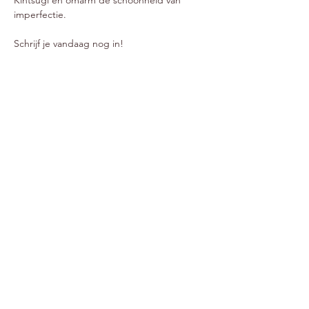
Kintsugi en omarm de schoonheid van 
imperfectie. 
Schrijf je vandaag nog in!